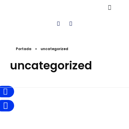
Sistemas Especi
Cómputo y Servid
Portada
»
uncategorized
uncategorized