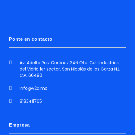
BERANDING
MARKETING
Ponte en contacto
Basket of Flower on table
Av. Adolfo Ruiz Cortinez 246 Ote. Col. Industrias
BERANDING
MARKETING
del Vidrio 1er sector, San Nicolás de los Garza N.L.
C.P. 66490
info@v2d.mx
8183411765
Basket of Flower on table
BERANDING
MARKETING
Empresa