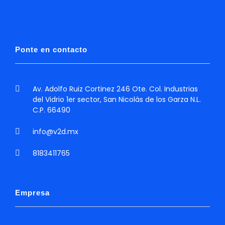
Ponte en contacto
Av. Adolfo Ruiz Cortinez 246 Ote. Col. Industrias
del Vidrio 1er sector, San Nicolás de los Garza N.L.
C.P. 66490
info@v2d.mx
8183411765
Empresa