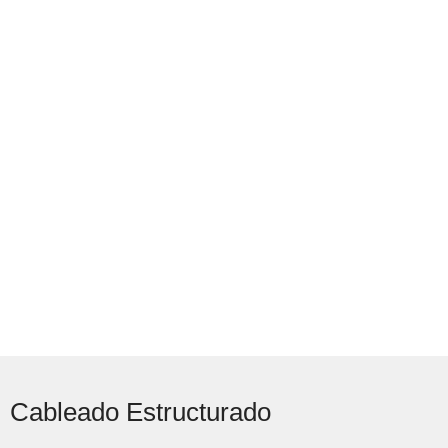
son la columna
vertical de las
comunicaciones,
el utilizar los
mejores materiales
y marcas asegura
la fluidez de su
negocio.
Cableado Estructurado