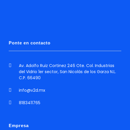
Ponte en contacto
Av. Adolfo Ruiz Cortinez 246 Ote. Col. Industrias
del Vidrio 1er sector, San Nicolás de los Garza N.L.
C.P. 66490
info@v2d.mx
8183411765
Empresa